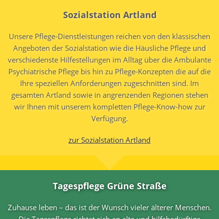
Sozialstation Artland
Unsere Pflege-Dienstleistungen reichen von den klassischen
Angeboten der Sozialstation wie die Häusliche Pflege und
verschiedenste Hilfestellungen im Alltag über die Ambulante
Psychiatrische Pflege bis hin zu Pflege-Konzepten die auf die
Ihre speziellen Anforderungen zugeschnitten sind. Im
gesamten Artland sowie in angrenzenden Regionen stehen
wir Ihnen mit unserem kompletten Pflege-Know-how zur
Verfügung.
zur Sozialstation Artland
Tagespflege Grüne Straße
Zuhause leben – das ist der Wunsch vieler älterer Menschen.
Die Tagespflege richtet sich an alte und hilfsbedürftige