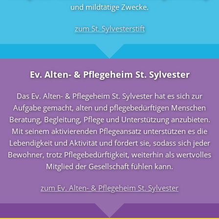
und mildtätige Zwecke.
zum St. Sylvesterstift
Ev. Alten- & Pflegeheim St. Sylvester
Das Ev. Alten- & Pflegeheim St. Sylvester hat es sich zur
Aufgabe gemacht, alten und pflegebedürftigen Menschen
Beratung, Begleitung, Pflege und Unterstützung anzubieten.
Mit seinem aktivierenden Pflegeansatz unterstützen es die
Lebendigkeit und Aktivität und fördert sie, sodass sich jeder
Bewohner, trotz Pflegebedürftigkeit, weiterhin als wertvolles
Mitglied der Gesellschaft fühlen kann.
zum Ev. Alten- & Pflegeheim St. Sylvester