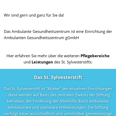
Wir sind gern und ganz für Sie da!
Das Ambulante Gesundheitszentrum ist eine Einrichtung der
Ambulanten Gesundheitszentrum gGmbH
Hier erfahren Sie mehr über die weiteren
Pflegebereiche
und
Leistungen
des St. Sylvesterstifts:
Das St. Sylvesterstift
Das St. Sylvesterstift ist "Mutter" der einzelnen Einrichtungen
- diese werden auf Basis des zentralen Zwecks der Stiftung
betrieben: der Förderung der Altenhilfe durch ambulante,
teilstationäre und stationäre Hilfeleistungen. Die Stiftung
verfolgt dabei ausschließlich und unmittelbar gemeinnützige